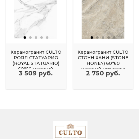
Керамогранит CULTO
Керамогранит CULTO
РОЯЛ СТАТУАРИО
СТОУН ХАНИ (STONE
(ROYAL STATUARIO)
HONEY) 60*60
60*60 матовый,
матовый, упаковка
3 509 руб.
2 750 руб.
упаковка 1,44м2
1,44м2