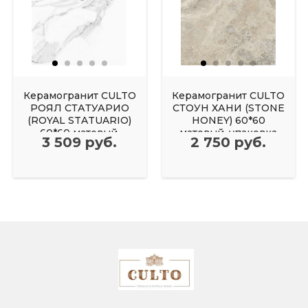
Керамогранит CULTO
Керамогранит CULTO
РОЯЛ СТАТУАРИО
СТОУН ХАНИ (STONE
(ROYAL STATUARIO)
HONEY) 60*60
60*60 матовый,
матовый, упаковка
3 509 руб.
2 750 руб.
упаковка 1,44м2
1,44м2