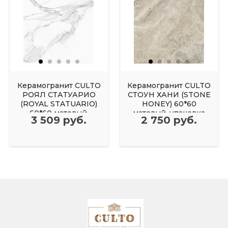
Керамогранит CULTO
Керамогранит CULTO
РОЯЛ СТАТУАРИО
СТОУН ХАНИ (STONE
(ROYAL STATUARIO)
HONEY) 60*60
60*60 матовый,
матовый, упаковка
3 509 руб.
2 750 руб.
упаковка 1,44м2
1,44м2