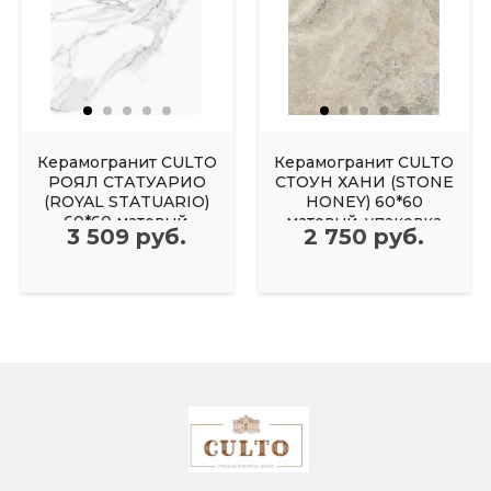
Керамогранит CULTO
Керамогранит CULTO
РОЯЛ СТАТУАРИО
СТОУН ХАНИ (STONE
(ROYAL STATUARIO)
HONEY) 60*60
60*60 матовый,
матовый, упаковка
3 509 руб.
2 750 руб.
упаковка 1,44м2
1,44м2