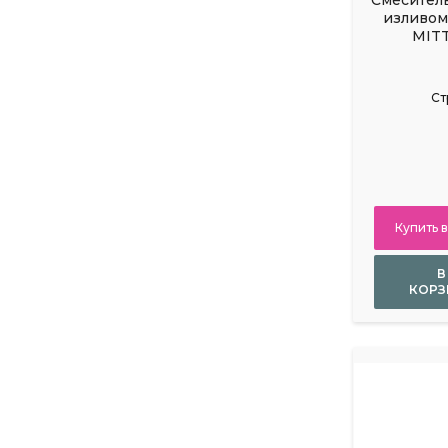
изливом
MITT
Ст
Купить в
В
КОРЗ