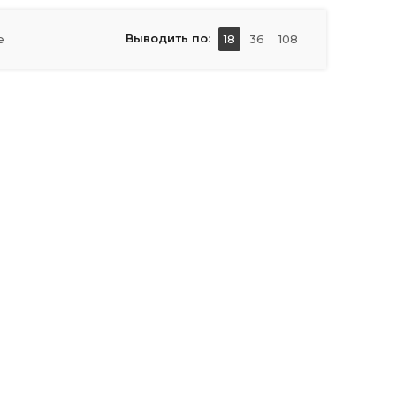
Выводить по:
е
18
36
108