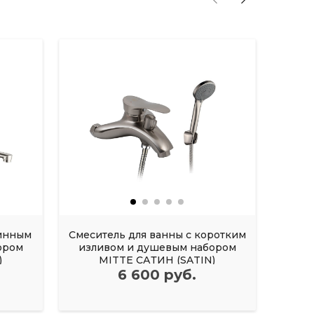
линным
Смеситель для ванны с коротким
Смес
ором
изливом и душевым набором
)
MITTE САТИН (SATIN)
6 600 руб.