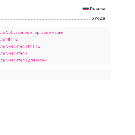
Россия
3 года
ела Собственные торговые марки
ела MITTE
ела Смесители MITTE
ела Смесители
ела Смесители для кухни
.