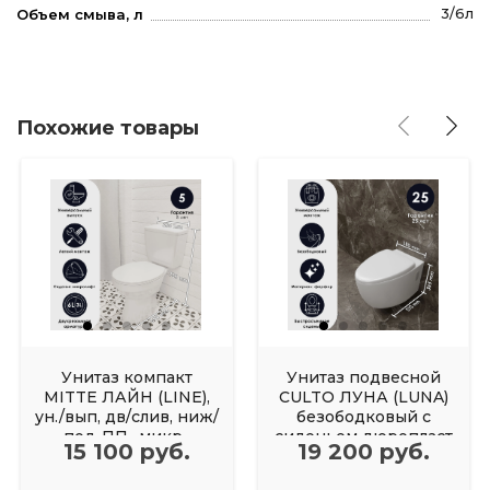
3/6л
Объем смыва, л
Похожие товары
Унитаз компакт
Унитаз подвесной
MITTE ЛАЙН (LINE),
CULTO ЛУНА (LUNA)
ун./вып, дв/слив, ниж/
безободковый с
под.,ПП., микр.,
сиденьем дюропласт
15 100 руб.
19 200 руб.
микролифт