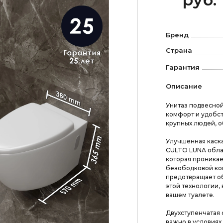
Бренд
Страна
Гарантия
Описание
Унитаз подвесной
комфорт и удобст
крупных людей, 
Улучшенная каска
CULTO LUNA обла
которая проникае
безободковой кон
предотвращает об
этой технологии,
вашем туалете.
Двухступенчатая 
важно в условиях