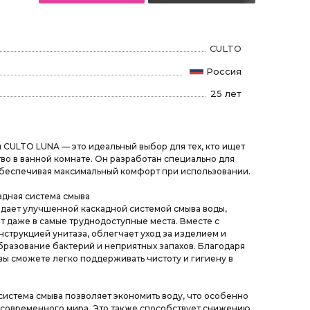
CULTO
Россия
25 лет
 CULTO LUNA — это идеальный выбор для тех, кто ищет
во в ванной комнате. Он разработан специально для
обеспечивая максимальный комфорт при использовании.
дная система смыва
дает улучшенной каскадной системой смыва воды,
т даже в самые труднодоступные места. Вместе с
струкцией унитаза, облегчает уход за изделием и
разование бактерий и неприятных запахов. Благодаря
 вы сможете легко поддерживать чистоту и гигиену в
система смыва позволяет экономить воду, что особенно
 современного мира. Это также способствует снижению