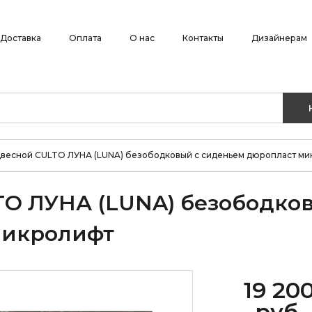
Доставка
Оплата
О нас
Контакты
Дизайнерам
двесной CULTO ЛУНА (LUNA) безободковый с сиденьем дюропласт м
TO ЛУНА (LUNA) безободко
микролифт
19 20
руб.