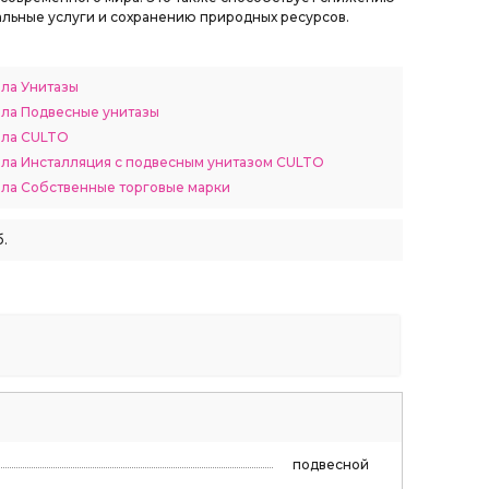
альные услуги и сохранению природных ресурсов.
ела Унитазы
ела Подвесные унитазы
ела CULTO
ела Инсталляция с подвесным унитазом CULTO
ела Собственные торговые марки
.
подвесной