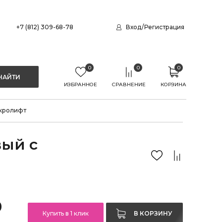
+7 (812) 309-68-78
Вход
/
Регистрация
0
0
0
ИЗБРАННОЕ
СРАВНЕНИЕ
КОРЗИНА
икролифт
вый с
0
Купить в 1 клик
В КОРЗИНУ