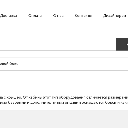
Доставка
Оплата
О нас
Контакты
Дизайнерам
евой бокс
 с крышей. От кабины этот тип оборудования отличается размерами
акими базовыми и дополнительными опциями оснащаются боксы и каки